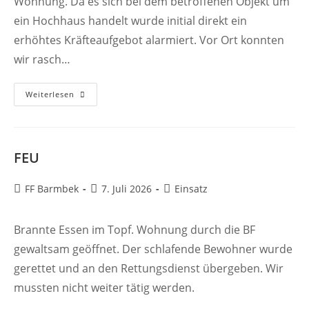
Wohnung. Da es sich bei dem betroffenen Objekt um
ein Hochhaus handelt wurde initial direkt ein
erhöhtes Kräfteaufgebot alarmiert. Vor Ort konnten
wir rasch…
FEU2
Weiterlesen
FEU
Beitrags-
Beitrag
Beitrags-
FF Barmbek
7. Juli 2026
Einsatz
Autor:
veröffentlicht:
Kategorie:
Brannte Essen im Topf. Wohnung durch die BF
gewaltsam geöffnet. Der schlafende Bewohner wurde
gerettet und an den Rettungsdienst übergeben. Wir
mussten nicht weiter tätig werden.