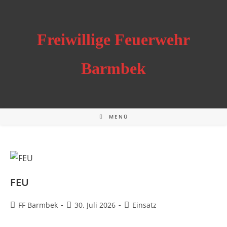
Zum
Inhalt
springen
Freiwillige Feuerwehr
Barmbek
MENÜ
FEU
Beitrags-
Beitrag
Beitrags-
FF Barmbek
30. Juli 2026
Einsatz
Autor:
veröffentlicht:
Kategorie: