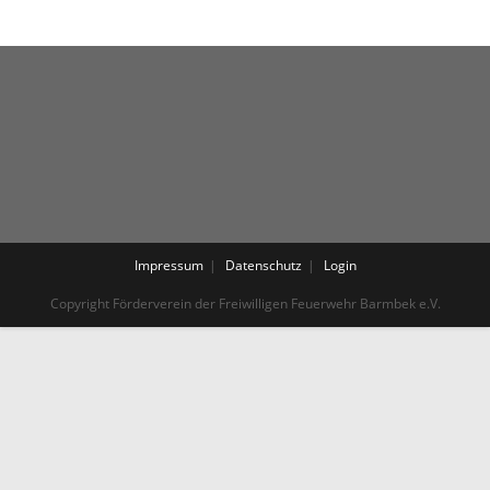
Impressum
Datenschutz
Login
Copyright Förderverein der Freiwilligen Feuerwehr Barmbek e.V.