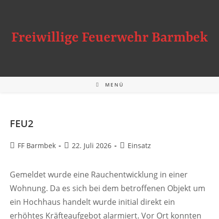
Zum
Inhalt
springen
Freiwillige Feuerwehr Barmbek
MENÜ
FEU2
Beitrags-
Beitrag
Beitrags-
FF Barmbek
22. Juli 2026
Einsatz
Autor:
veröffentlicht:
Kategorie:
Gemeldet wurde eine Rauchentwicklung in einer
Wohnung. Da es sich bei dem betroffenen Objekt um
ein Hochhaus handelt wurde initial direkt ein
erhöhtes Kräfteaufgebot alarmiert. Vor Ort konnten