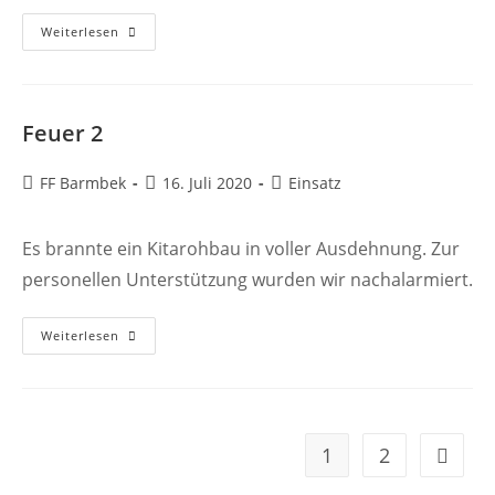
FEU2
Weiterlesen
Feuer 2
Beitrags-
Beitrag
Beitrags-
FF Barmbek
16. Juli 2020
Einsatz
Autor:
veröffentlicht:
Kategorie:
Es brannte ein Kitarohbau in voller Ausdehnung. Zur
personellen Unterstützung wurden wir nachalarmiert.
Feuer
Weiterlesen
2
1
2
Gehe zu