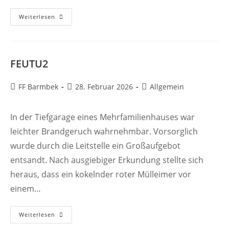
FEU2
Weiterlesen
FEUTU2
Beitrags-
Beitrag
Beitrags-
FF Barmbek
28. Februar 2026
Allgemein
Autor:
veröffentlicht:
Kategorie:
In der Tiefgarage eines Mehrfamilienhauses war
leichter Brandgeruch wahrnehmbar. Vorsorglich
wurde durch die Leitstelle ein Großaufgebot
entsandt. Nach ausgiebiger Erkundung stellte sich
heraus, dass ein kokelnder roter Mülleimer vor
einem…
FEUTU2
Weiterlesen