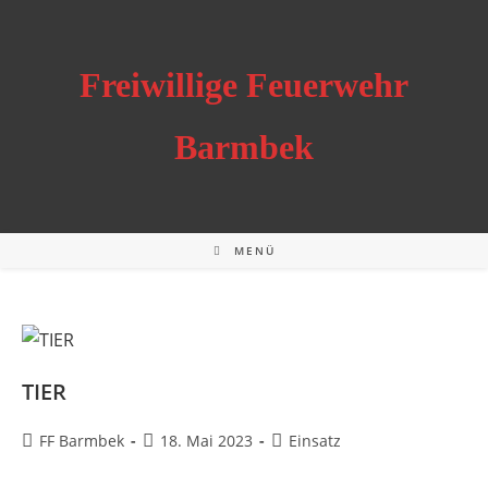
Zum
Inhalt
springen
Freiwillige Feuerwehr
Barmbek
MENÜ
TIER
Beitrags-
Beitrag
Beitrags-
FF Barmbek
18. Mai 2023
Einsatz
Autor:
veröffentlicht:
Kategorie: