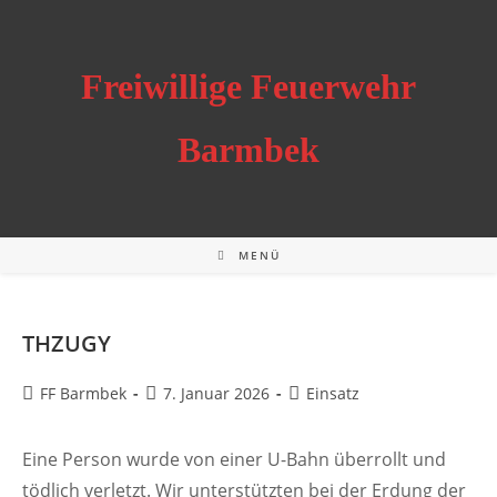
Zum
Inhalt
springen
Freiwillige Feuerwehr
Barmbek
MENÜ
THZUGY
Beitrags-
Beitrag
Beitrags-
FF Barmbek
7. Januar 2026
Einsatz
Autor:
veröffentlicht:
Kategorie:
Eine Person wurde von einer U-Bahn überrollt und
tödlich verletzt. Wir unterstützten bei der Erdung der