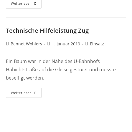
THZUGY
Weiterlesen
Technische Hilfeleistung Zug
Beitrags-
Beitrag
Beitrags-
Bennet Wohlers
1. Januar 2019
Einsatz
Autor:
veröffentlicht:
Kategorie:
Ein Baum war in der Nähe des U-Bahnhofs
Habichtstraße auf die Gleise gestürzt und musste
beseitigt werden.
Technische
Weiterlesen
Hilfeleistung
Zug