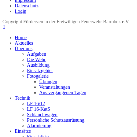
Impressum
Datenschutz
Login
Copyright Förderverein der Freiwilligen Feuerwehr Barmbek e.V.
Home
Aktuelles
Über uns
Aufgaben
Die Wehr
Ausbildung
Einsatzgebiet
Fotogalerie
Übungen
Veranstaltungen
Aus vergangenen Tagen
Technik
LF 16/12
LF 16-KatS
Schlauchwagen
Persönliche Schutzausrüstung
Alarmierung
Einsätze
Einsatzliste