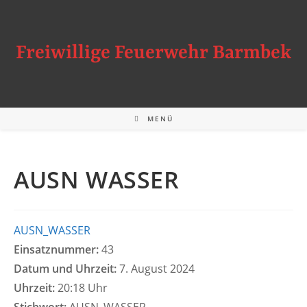
Zum
Inhalt
springen
Freiwillige Feuerwehr Barmbek
MENÜ
AUSN WASSER
AUSN_WASSER
Einsatznummer:
43
Datum und Uhrzeit:
7. August 2024
Uhrzeit:
20:18 Uhr