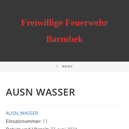
Zum
Inhalt
springen
Freiwillige Feuerwehr
Barmbek
MENÜ
AUSN WASSER
AUSN_WASSER
Einsatznummer:
11