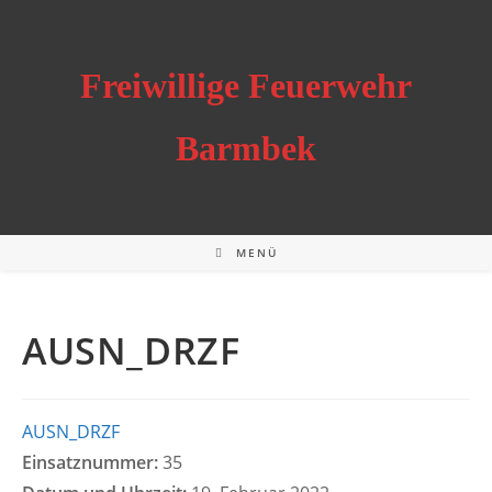
Zum
Inhalt
springen
Freiwillige Feuerwehr
Barmbek
MENÜ
AUSN_DRZF
AUSN_DRZF
Einsatznummer:
35