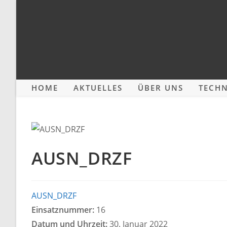
Zum
Inhalt
springen
HOME
AKTUELLES
ÜBER UNS
TECHN
AUSN_DRZF
AUSN_DRZF
Einsatznummer:
16
Datum und Uhrzeit:
30. Januar 2022