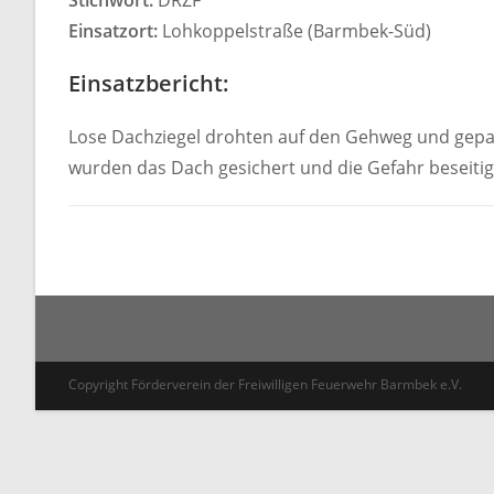
Stichwort:
DRZF
Einsatzort:
Lohkoppelstraße (Barmbek-Süd)
Einsatzbericht:
Lose Dachziegel drohten auf den Gehweg und gepar
wurden das Dach gesichert und die Gefahr beseitig
Copyright Förderverein der Freiwilligen Feuerwehr Barmbek e.V.