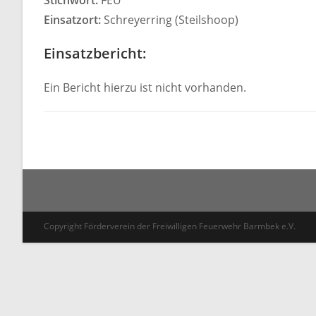
Stichwort:
FEU
Einsatzort:
Schreyerring (Steilshoop)
Einsatzbericht:
Ein Bericht hierzu ist nicht vorhanden.
Copyright Förderverein der Freiwilligen Feuerwehr Barmbek e.V.