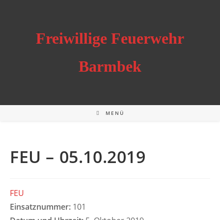
Zum
Inhalt
springen
Freiwillige Feuerwehr
Barmbek
MENÜ
FEU – 05.10.2019
FEU
Einsatznummer:
101