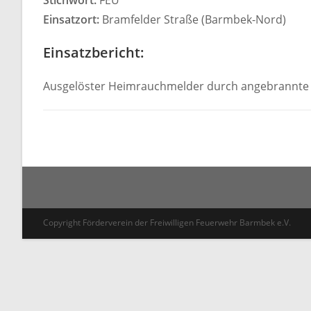
Stichwort:
FEU
Einsatzort:
Bramfelder Straße (Barmbek-Nord)
Einsatzbericht:
Ausgelöster Heimrauchmelder durch angebrannte 
Copyright Förderverein der Freiwilligen Feuerwehr Barmbek e.V.