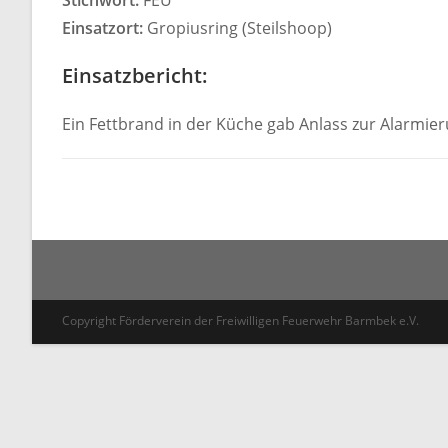
Stichwort:
FEU
Einsatzort:
Gropiusring (Steilshoop)
Einsatzbericht:
Ein Fettbrand in der Küche gab Anlass zur Alarmier
Copyright Förderverein der Freiwilligen Feuerwehr Barmbek e.V.