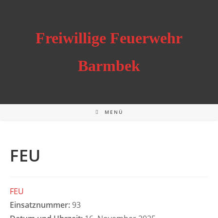
Zum
Inhalt
springen
Freiwillige Feuerwehr
Barmbek
MENÜ
FEU
FEU
Einsatznummer:
93