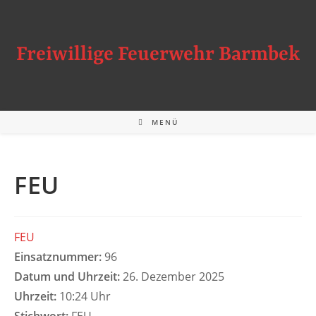
Zum
Inhalt
springen
Freiwillige Feuerwehr Barmbek
MENÜ
FEU
FEU
Einsatznummer:
96
Datum und Uhrzeit:
26. Dezember 2025
Uhrzeit:
10:24 Uhr