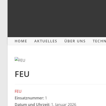
Zum
Inhalt
springen
HOME
AKTUELLES
ÜBER UNS
TECHN
FEU
FEU
Einsatznummer:
1
Datum und Uhrzeit:
1. Januar 2026