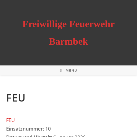
Zum
Inhalt
springen
Freiwillige Feuerwehr
Barmbek
MENÜ
FEU
FEU
Einsatznummer:
10