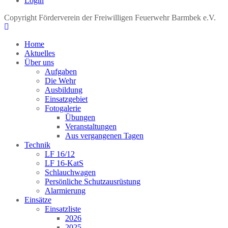
Login
Copyright Förderverein der Freiwilligen Feuerwehr Barmbek e.V.
Home
Aktuelles
Über uns
Aufgaben
Die Wehr
Ausbildung
Einsatzgebiet
Fotogalerie
Übungen
Veranstaltungen
Aus vergangenen Tagen
Technik
LF 16/12
LF 16-KatS
Schlauchwagen
Persönliche Schutzausrüstung
Alarmierung
Einsätze
Einsatzliste
2026
2025