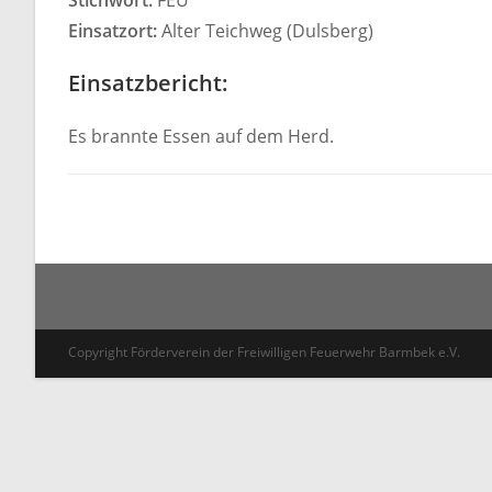
Stichwort:
FEU
Einsatzort:
Alter Teichweg (Dulsberg)
Einsatzbericht:
Es brannte Essen auf dem Herd.
Copyright Förderverein der Freiwilligen Feuerwehr Barmbek e.V.