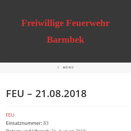
Zum
Inhalt
springen
Freiwillige Feuerwehr
Barmbek
MENÜ
FEU – 21.08.2018
FEU
Einsatznummer:
83