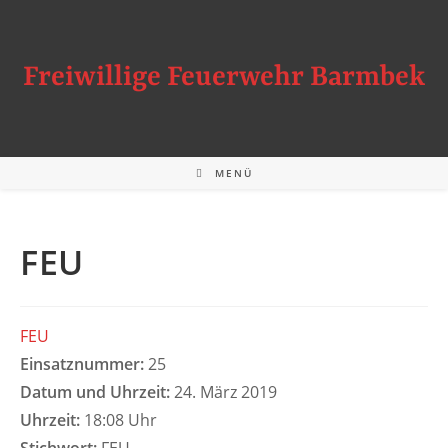
Zum
Inhalt
springen
Freiwillige Feuerwehr Barmbek
MENÜ
FEU
FEU
Einsatznummer:
25
Datum und Uhrzeit:
24. März 2019
Uhrzeit:
18:08 Uhr