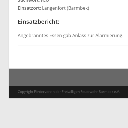
Stichwort:
FEU
Einsatzort:
Langenfort (Barmbek)
Einsatzbericht:
Angebranntes Essen gab Anlass zur Alarmierung.
Copyright Förderverein der Freiwilligen Feuerwehr Barmbek e.V.