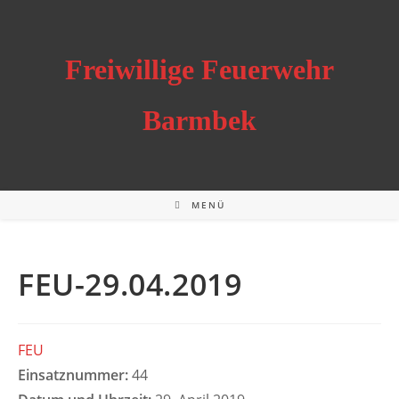
Zum
Inhalt
springen
Freiwillige Feuerwehr
Barmbek
MENÜ
FEU-29.04.2019
FEU
Einsatznummer:
44