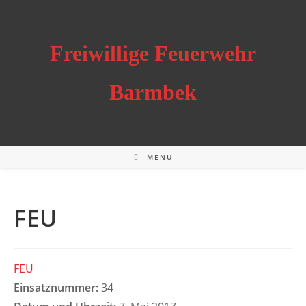
Zum
Inhalt
springen
Freiwillige Feuerwehr
Barmbek
MENÜ
FEU
FEU
Einsatznummer:
34