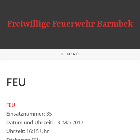
Zum
Inhalt
springen
Freiwillige Feuerwehr Barmbek
MENÜ
FEU
FEU
Einsatznummer:
35
Datum und Uhrzeit:
13. Mai 2017
Uhrzeit:
16:15 Uhr