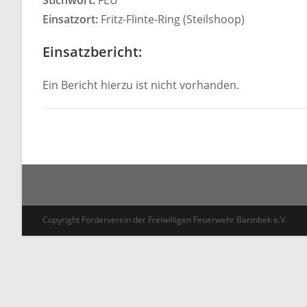
Stichwort:
FEU
Einsatzort:
Fritz-Flinte-Ring (Steilshoop)
Einsatzbericht:
Ein Bericht hierzu ist nicht vorhanden.
Copyright Förderverein der Freiwilligen Feuerwehr Barmbek e.V.