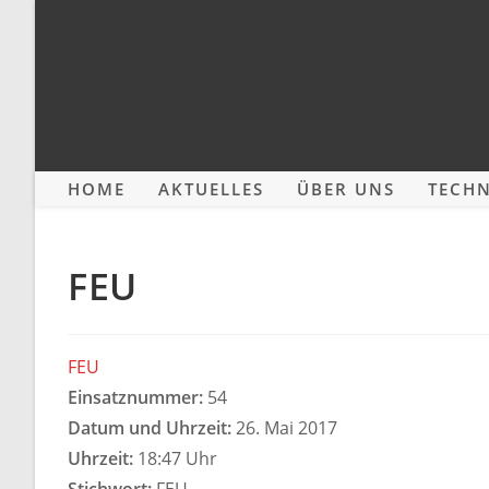
Zum
Inhalt
springen
HOME
AKTUELLES
ÜBER UNS
TECHN
FEU
FEU
Einsatznummer:
54
Datum und Uhrzeit:
26. Mai 2017
Uhrzeit:
18:47 Uhr