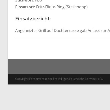
Stichwort:
FEU
Einsatzort:
Fritz-Flinte-Ring (Steilshoop)
Einsatzbericht:
Angeheizter Grill auf Dachterrasse gab Anlass zur 
Copyright Förderverein der Freiwilligen Feuerwehr Barmbek e.V.