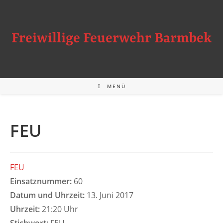
Zum
Inhalt
springen
Freiwillige Feuerwehr Barmbek
MENÜ
FEU
FEU
Einsatznummer:
60
Datum und Uhrzeit:
13. Juni 2017
Uhrzeit:
21:20 Uhr