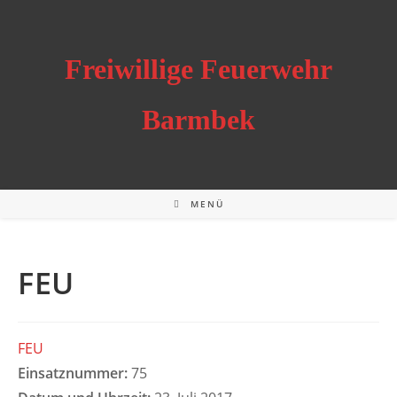
Zum
Inhalt
springen
Freiwillige Feuerwehr
Barmbek
MENÜ
FEU
FEU
Einsatznummer:
75