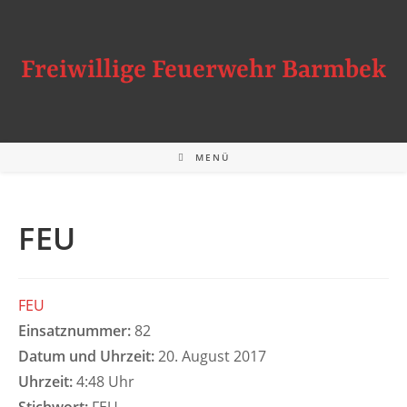
Zum
Inhalt
springen
Freiwillige Feuerwehr Barmbek
MENÜ
FEU
FEU
Einsatznummer:
82
Datum und Uhrzeit:
20. August 2017
Uhrzeit:
4:48 Uhr