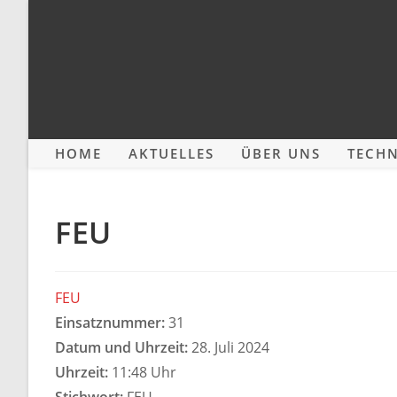
Zum
Inhalt
springen
HOME
AKTUELLES
ÜBER UNS
TECHN
FEU
FEU
Einsatznummer:
31
Datum und Uhrzeit:
28. Juli 2024
Uhrzeit:
11:48 Uhr