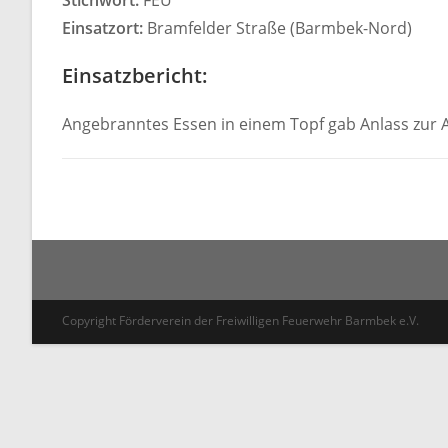
Stichwort:
FEU
Einsatzort:
Bramfelder Straße (Barmbek-Nord)
Einsatzbericht:
Angebranntes Essen in einem Topf gab Anlass zur 
Copyright Förderverein der Freiwilligen Feuerwehr Barmbek e.V.