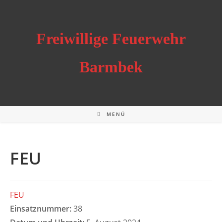
Zum
Inhalt
springen
Freiwillige Feuerwehr
Barmbek
MENÜ
FEU
FEU
Einsatznummer:
38