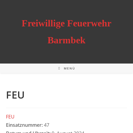
Zum
Inhalt
springen
Freiwillige Feuerwehr
Barmbek
MENÜ
FEU
FEU
Einsatznummer:
47