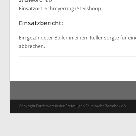
Stichwort:
FEU
Einsatzort:
Schreyerring (Steilshoop)
Einsatzbericht:
Ein gezündeter Böller in einem Keller sorgte für e
abbrechen.
Copyright Förderverein der Freiwilligen Feuerwehr Barmbek e.V.