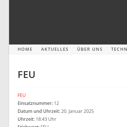
Zum
Inhalt
springen
HOME
AKTUELLES
ÜBER UNS
TECHN
FEU
FEU
Einsatznummer:
12
Datum und Uhrzeit:
20. Januar 2025
Uhrzeit:
18:43 Uhr