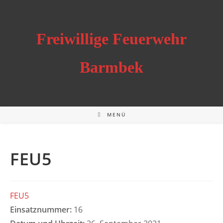
Zum
Inhalt
springen
Freiwillige Feuerwehr
Barmbek
MENÜ
FEU5
FEU5
Einsatznummer:
16