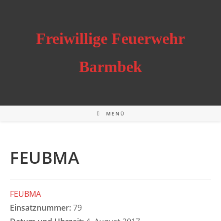
Zum
Inhalt
springen
Freiwillige Feuerwehr
Barmbek
MENÜ
FEUBMA
FEUBMA
Einsatznummer:
79