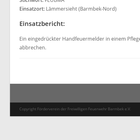
Stichwort:
FEUBMA
Einsatzort:
Lämmersieht (Barmbek-Nord)
Einsatzbericht:
Ein eingedrückter Handfeuermelder in einem Pfleg
abbrechen.
Copyright Förderverein der Freiwilligen Feuerwehr Barmbek e.V.