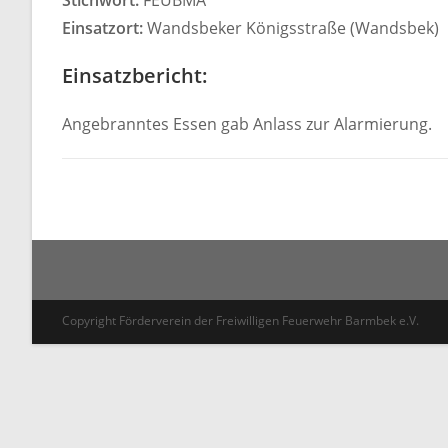
Stichwort:
FEUBMA
Einsatzort:
Wandsbeker Königsstraße (Wandsbek)
Einsatzbericht:
Angebranntes Essen gab Anlass zur Alarmierung.
Copyright Förderverein der Freiwilligen Feuerwehr Barmbek e.V.