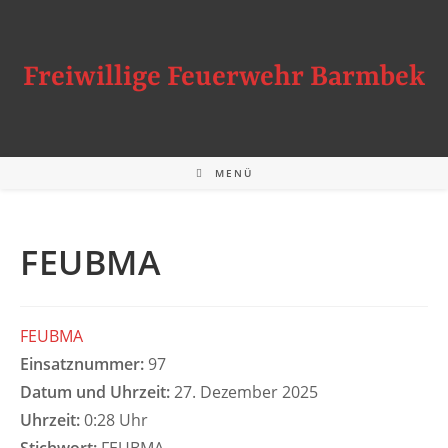
Zum
Inhalt
springen
Freiwillige Feuerwehr Barmbek
MENÜ
FEUBMA
FEUBMA
Einsatznummer:
97
Datum und Uhrzeit:
27. Dezember 2025
Uhrzeit:
0:28 Uhr