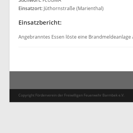
Stichwort:
FEUBMA
Einsatzort:
Jüthornstraße (Marienthal)
Einsatzbericht:
Angebranntes Essen löste eine Brandmeldeanlage a
Copyright Förderverein der Freiwilligen Feuerwehr Barmbek e.V.