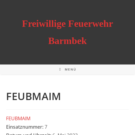
Zum
Inhalt
springen
Freiwillige Feuerwehr
Barmbek
MENÜ
FEUBMAIM
FEUBMAIM
Einsatznummer:
7