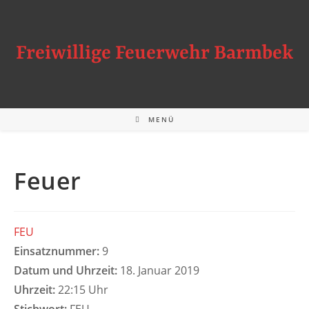
Zum
Inhalt
springen
Freiwillige Feuerwehr Barmbek
MENÜ
Feuer
FEU
Einsatznummer:
9
Datum und Uhrzeit:
18. Januar 2019
Uhrzeit:
22:15 Uhr