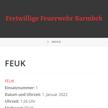
Zum
Inhalt
springen
Freiwillige Feuerwehr Barmbek
MENÜ
FEUK
FEUK
Einsatznummer:
1
Datum und Uhrzeit:
1. Januar 2022
Uhrzeit:
1:26 Uhr