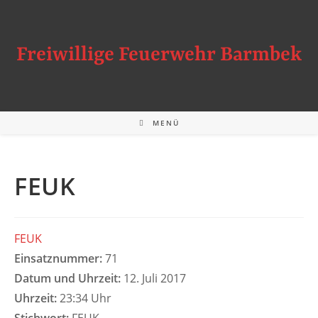
Zum
Inhalt
springen
Freiwillige Feuerwehr Barmbek
MENÜ
FEUK
FEUK
Einsatznummer:
71
Datum und Uhrzeit:
12. Juli 2017
Uhrzeit:
23:34 Uhr