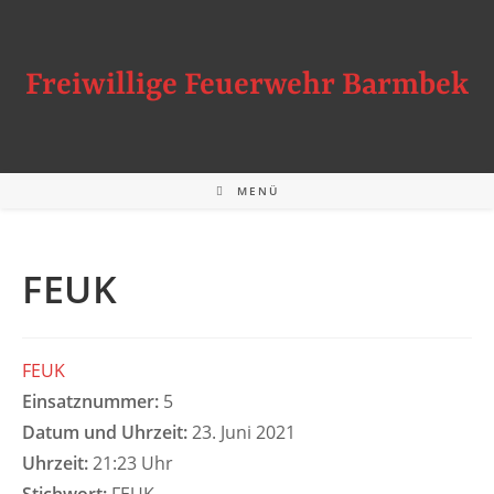
Zum
Inhalt
springen
Freiwillige Feuerwehr Barmbek
MENÜ
FEUK
FEUK
Einsatznummer:
5
Datum und Uhrzeit:
23. Juni 2021
Uhrzeit:
21:23 Uhr