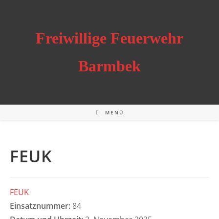
Zum
Inhalt
springen
Freiwillige Feuerwehr
Barmbek
MENÜ
FEUK
FEUK
Einsatznummer:
84