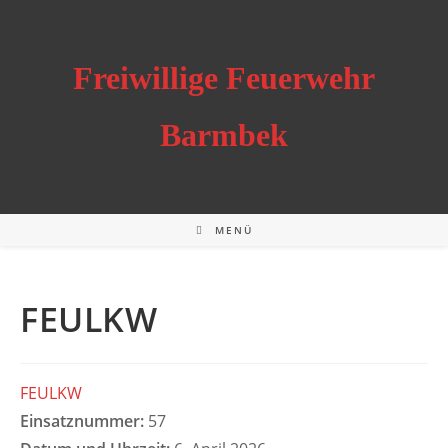
Zum
Inhalt
springen
Freiwillige Feuerwehr
Barmbek
MENÜ
FEULKW
FEULKW
Einsatznummer:
57