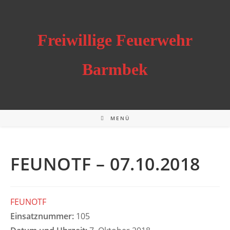
Zum
Inhalt
springen
Freiwillige Feuerwehr
Barmbek
MENÜ
FEUNOTF – 07.10.2018
FEUNOTF
Einsatznummer:
105